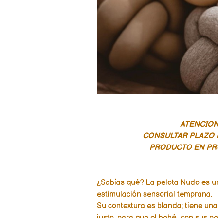
ATENCION!
CONSULTAR PLAZO 
PRODUCTO EN P
¿Sabías qué? La pelota Nudo es u
estimulación sensorial temprana.
Su contextura es blanda; tiene un
justo, para que el bebé, con sus 